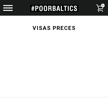
0
VISAS PRECES
VEIKALS
KOLEKCIJAS
DĀVANU KARTES
MŪSU STĀSTS
#POORBALTICS EVERYWHERE
ROBYWORKS
PIEGĀDE
KONTAKTI
PEREKUPU GARĀŽAS ATKLĀŠANA
Ieiet
Reģistrēties