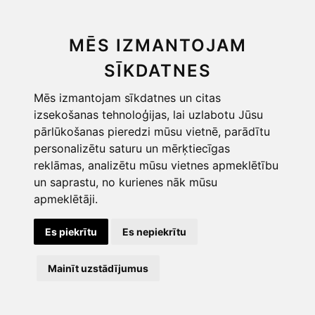
Piegāde
MĒS IZMANTOJAM
Distances līgums
Privātums
SĪKDATNES
Sīkdatnes
Mēs izmantojam sīkdatnes un citas
Mainīt sīkdatņu iestatījumus
izsekošanas tehnoloģijas, lai uzlabotu Jūsu
pārlūkošanas pieredzi mūsu vietnē, parādītu
personalizētu saturu un mērķtiecīgas
reklāmas, analizētu mūsu vietnes apmeklētību
un saprastu, no kurienes nāk mūsu
apmeklētāji.
Es piekrītu
Es nepiekrītu
Copyright © 2026, POORBALTICS
Mainīt uzstādījumus
Lapas izstrāde