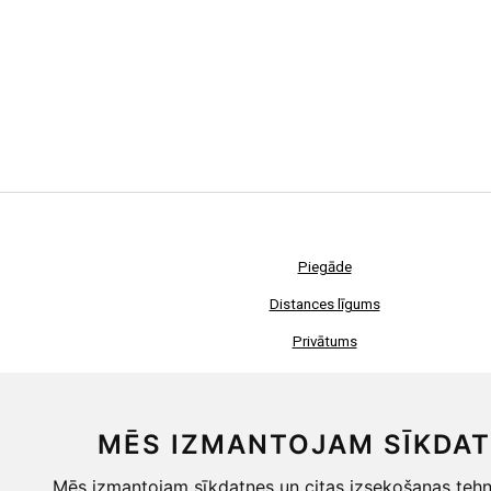
Piegāde
Distances līgums
Privātums
Sīkdatnes
Mainīt sīkdatņu iestatījumus
MĒS IZMANTOJAM SĪKDA
Mēs izmantojam sīkdatnes un citas izsekošanas tehno