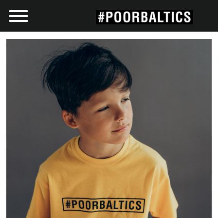
VEIKALS
KOLEKCIJAS
DĀVANU KARTES
MŪSU STĀSTS
#POORBALTICS EVERYWHER
ROBYWORKS
PIEGĀDE
KONTAKTI
MEDIJI
PBC NOLIKUMS
HARALDS GERTS
POORBALTICS CHALLENGE 2
Ieiet
Reģistrēties