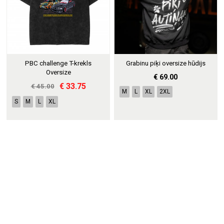
PBC challenge T-krekls
Grabinu piķi oversize hūdijs
Oversize
€ 69.00
€ 33.75
€ 45.00
M
L
XL
2XL
S
M
L
XL