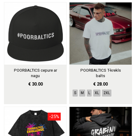
POORBALTICS cepure ar
POORBALTICS T-krekls
nagu
balts
€ 30.00
€ 28.00
S
M
L
XL
2XL
-25%