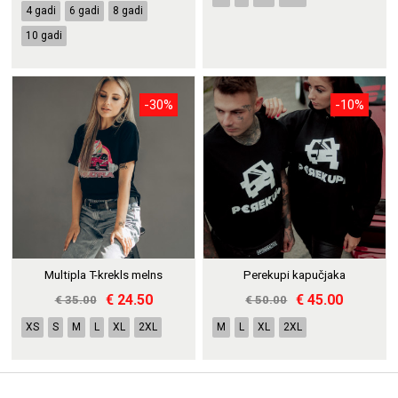
4 gadi
6 gadi
8 gadi
10 gadi
-30%
-10%
Multipla T-krekls melns
Perekupi kapučjaka
€ 24.50
€ 45.00
€ 35.00
€ 50.00
XS
S
M
L
XL
2XL
M
L
XL
2XL