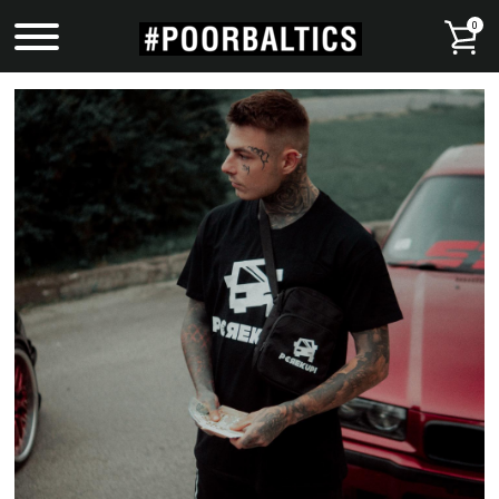
0
VEIKALS
KOLEKCIJAS
DĀVANU KARTES
MŪSU STĀSTS
#POORBALTICS EVERYWHERE
ROBYWORKS
PIEGĀDE
KONTAKTI
PEREKUPU GARĀŽAS ATKLĀŠANA
Ieiet
Reģistrēties