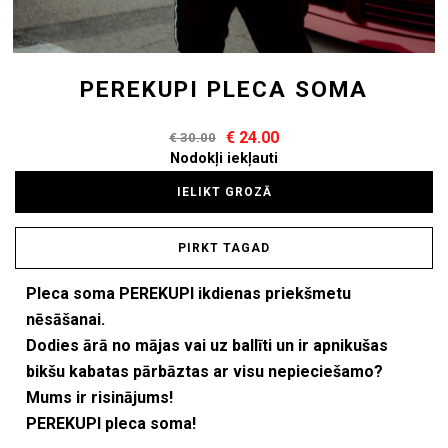
PEREKUPI PLECA SOMA
€ 24.00
€ 30.00
Nodokļi iekļauti
IELIKT GROZĀ
PIRKT TAGAD
Pleca soma PEREKUPI ikdienas priekšmetu
nēsāšanai.
Dodies ārā no mājas vai uz ballīti un ir apnikušas
bikšu kabatas pārbāztas ar visu nepieciešamo?
Mums ir risinājums!
PEREKUPI pleca soma!