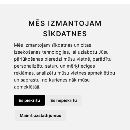
Piegāde
MĒS IZMANTOJAM
Distances līgums
Privātums
SĪKDATNES
Sīkdatnes
Mēs izmantojam sīkdatnes un citas
Mainīt sīkdatņu iestatījumus
izsekošanas tehnoloģijas, lai uzlabotu Jūsu
pārlūkošanas pieredzi mūsu vietnē, parādītu
personalizētu saturu un mērķtiecīgas
reklāmas, analizētu mūsu vietnes apmeklētību
un saprastu, no kurienes nāk mūsu
apmeklētāji.
Es piekrītu
Es nepiekrītu
Copyright © 2026, POORBALTICS
Mainīt uzstādījumus
Lapas izstrāde