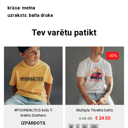
krāsa: melna
uzraksts: balta druka
Tev varētu patikt
-30%
#POORBALTICS kids T-
Multipla T-krekls balts
krekls dzeltens
€ 24.50
€ 35.00
IZPĀRDOTS
M
L
XL
2XL